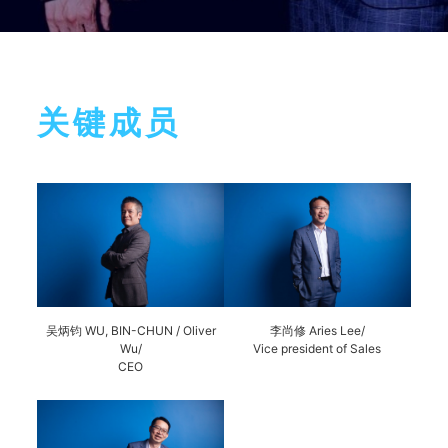
关键成员
吴炳钧 WU, BIN-CHUN / Oliver
李尚修 Aries Lee/
Wu/
Vice president of Sales
CEO