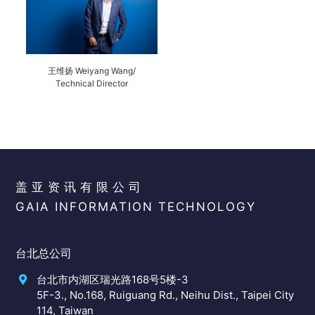
王维扬 Weiyang Wang/
Technical Director
盖亚资讯有限公司
GAIA INFORMATION TECHNOLOGY
台北总公司
台北市内湖区瑞光路168号5楼-3
5F-3., No.168, Ruiguang Rd., Neihu Dist., Taipei City
114, Taiwan