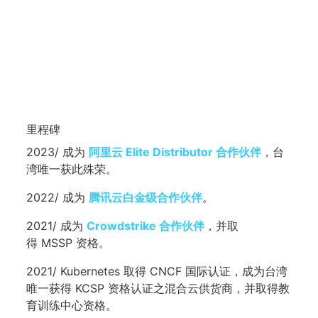
里程碑
2023/ 成为
阿里云 Elite Distributor 合作伙伴
，台
湾唯一获此殊荣。
2022/ 成为
腾讯云白金级合作伙伴
。
2021/ 成为
Crowdstrike 合作伙伴
，并取
得 MSSP 资格。
2021/ Kubernetes 取得 CNCF 国际认证，成为台湾
唯一获得 KCSP 资格认证之混合云供货商，并取得教
育训练中心资格。