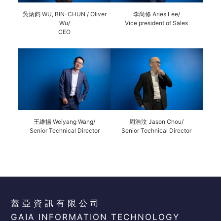
吳炳鈞 WU, BIN-CHUN / Oliver
李尚修 Aries Lee/
Wu/
Vice president of Sales
CEO
王維揚 Weiyang Wang/
周浩汶 Jason Chou/
Senior Technical Director
Senior Technical Director
蓋亞資訊有限公司
GAIA INFORMATION TECHNOLOGY