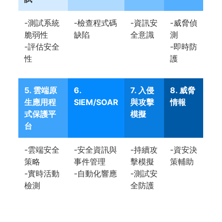
-測試系統
-檢查程式碼
-資訊安
-威脅偵
脆弱性
缺陷
全意識
測
-評估安全
-即時防
性
護
5. 雲端原
6.
7. 入侵
8. 威脅
生應用程
SIEM/SOAR
與攻擊
情報
式保護平
模擬
台
-雲端安全
-安全資訊與
-持續攻
-資安決
策略
事件管理
擊模擬
策輔助
-實時活動
-自動化響應
-測試安
檢測
全防護