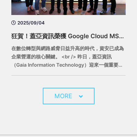
2025/09/04
狂賀！蓋亞資訊榮獲 Google Cloud MSSP 認證，成為全台首家金牌託管安全服務供應商
在數位轉型與網路威脅日益升高的時代，資安已成為
企業營運的核心關鍵。 <br /> 昨日，蓋亞資訊
（Gaia Information Technology）迎來一個重要的
里程碑——正式宣布榮獲 Google Cloud 託管安全服
務供應商（Managed Security Service Provider,
MSSP）認證，並成為全台第一家獲得金牌認證的代
MORE
理商，這不僅展現了蓋亞資訊在資安領域的專業實
力，也象徵台灣企業資安服務能量再度躍升。