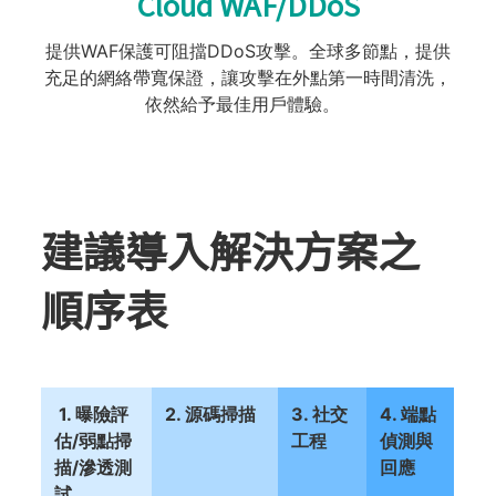
Cloud WAF/DDoS​
提供WAF保護可阻擋DDoS攻擊。全球多節點，提供
充足的網絡帶寬保證，讓攻擊在外點第一時間清洗，
依然給予最佳用戶體驗。​
建議導入解決方案之
順序表
1. 曝險評
2. 源碼掃描
3. 社交
4. 端點
估/弱點掃
工程
偵測與
描/滲透測
回應
試