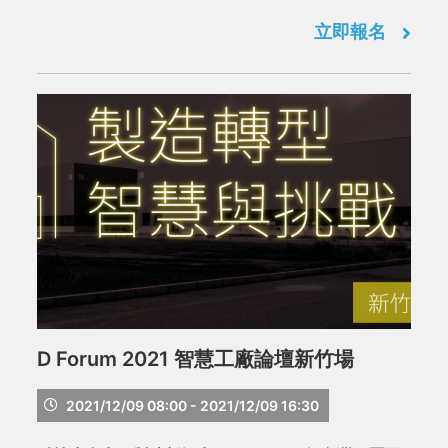
控，引起國際媒體關注，竟連安全性極佳的Apple產
立即報名
品也有漏洞遭駭客攻擊，身處全球重要供應鏈的台灣
對於資安問題更是不容忽視，除了政府推動的資安即
國安策略，企業又該如何迎擊比COVID-19還高深莫
測的駭客?
D Forum 2021 智慧工廠論壇新竹場
2021/12/09 08:00 - 2021/12/09 16:30