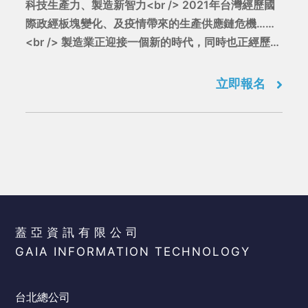
科技生產力、製造新智力<br /> 2021年台灣經歷國
際政經板塊變化、及疫情帶來的生產供應鏈危機……
<br /> 製造業正迎接一個新的時代，同時也正經歷轉
型的痛苦！<br /> 科技加速產業新舊交替、減少轉型
陣痛！<br /> 面對轉型，改變的不僅是生產技術，更
立即報名
挑戰管理智慧！
蓋亞資訊有限公司
GAIA INFORMATION TECHNOLOGY
台北總公司