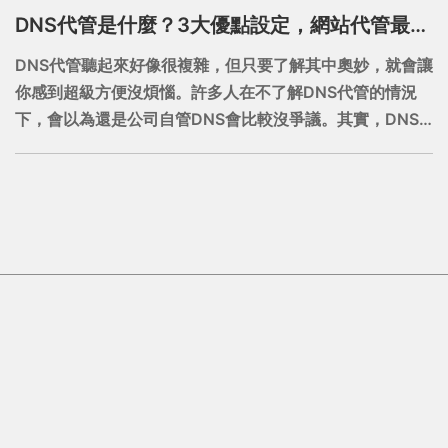
DNS代管是什麼？3大優點設定，網站代管最方便！
DNS代管聽起來好像很複雜，但只要了解其中奧妙，就會讓
你感到超級方便沒煩惱。許多人在不了解DNS代管的情況
下，會以為還是公司自管DNS會比較沒爭議。其實，DNS
代管比自管方便許多。尤其是對企業、公司行號來說，網站
的營運維護可是很重要的一件事情。只有將DNS委託專人代
管，才可以避免哪天網站掛掉，公司營運就會產生問題！