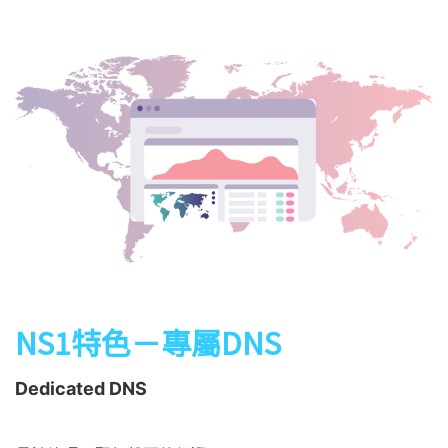
NS1特色－專屬DNS
Dedicated DNS