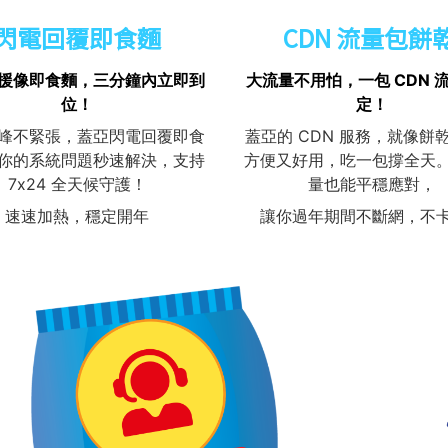
閃電回覆即食麵
CDN 流量包餅
援像即食麵，三分鐘內立即到
大流量不用怕，一包 CDN 
位！
定！
峰不緊張，蓋亞閃電回覆即食
蓋亞的 CDN 服務，就像餅
你的系統問題秒速解決，支持
方便又好用，吃一包撐全天
7x24 全天候守護！
量也能平穩應對，
速速加熱，穩定開年
讓你過年期間不斷網，不