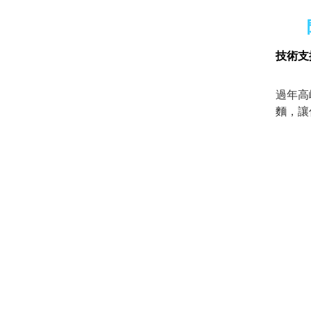
技術支
過年高
麵，讓