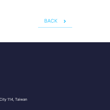
BACK
Y
City 114, Taiwan