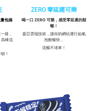
乾
ZERO 零延遲可樂
流量包搞
喝一口 ZERO 可樂，感受零延遲的順
暢！
乾一樣，
蓋亞雲端技術，讓你的網站運行如氣
。高峰流
泡般暢快，
流暢不堵車！
卡頓！