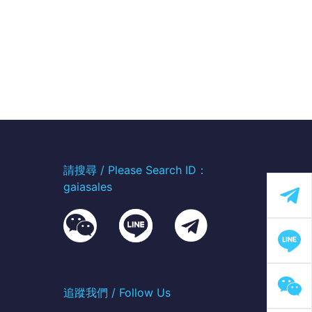
請搜尋 / Please Search ID：
gaiasales
追蹤我們 / Follow Us