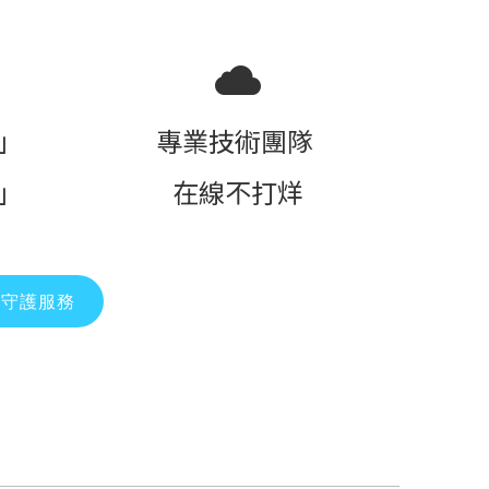
」
專業技術團隊
」
在線不打烊
端守護服務