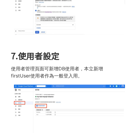
7.使⽤者設定
使⽤者管理⾴⾯可新增DB使⽤者，本立新增
firstUser使⽤者作為⼀般登入⽤。