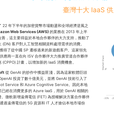
臺灣十大 IaaS 
了 22 年下半年的加密貨幣市場動盪和全球經濟逆風之
azon Web Services (AWS)
的業務在 2013 年上半
改善，這主要得益於本地合作夥伴的大力支持，推動了
 (DN) 客戶對人工智慧相關資料處理需求的消費。
還獲得了從中國 SP 遷移過來的新遊戲客戶。這家領先
aS 供應商一直在向 ISV 合作夥伴大力推廣管道合作夥伴
 (CPPO) 計畫，以增加新的 IaaS 消費機會。
oft
從 GenAI 的炒作中獲益匪淺，因為這家軟體巨頭
OpenAI 投資了數十億美元，並將 GenAI 技術引入了
Bot Service 和 Azure Cognitive Service。因此本地
已經在消費更多的 Azure IaaS，用於 GenAI 相關的
。微軟新增遠傳電信 (FET) 為授權解決方案合作夥伴
)，通過遠傳電信的 5G 資源和 IT 人才搶佔本地市場份