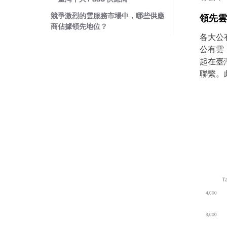
競爭激烈的雲服務市場中，哪些供應
領先
商佔據領先地位？
各大公
公有雲 
起在臺
聯繫。此