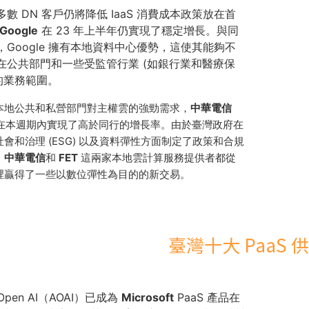
數 DN 客戶仍將降低 IaaS 消費成本政策放在首
Google
在 23 年上半年仍實現了穩定增長。與同
，Google 擁有本地資料中心優勢，這使其能夠不
在公共部門和一些受監管行業 (如銀行業和醫療保
 的業務範圍。
本地公共和私營部門對主權雲的強勁需求，
中華電信
在本週期內實現了高於同行的增長率。由於臺灣政府在
會和治理 (ESG) 以及資料彈性方面制定了政策和合規
，
中華電信
和
FET
這兩家本地雲計算服務提供者都從
裡贏得了一些以數位彈性為目的的新交易。
臺灣十大 PaaS 
 Open AI（AOAI）已成為
Microsoft
PaaS 產品在