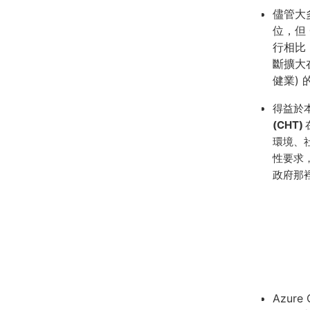
儘管大多
位，但
行相比
斷擴大
健業)
得益於
(CHT)
環境、社
性要求
政府那
Azure