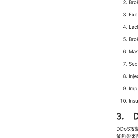
Bro
Exc
Lac
Bro
Mas
Sec
Inje
Imp
Ins
3. 
DDoS
能夠帶來