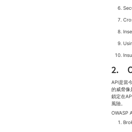
Sec
Cro
Inse
Usi
Ins
2. O
API是當
的威脅像
鎖定在AP
風險。
OWASP A
Bro