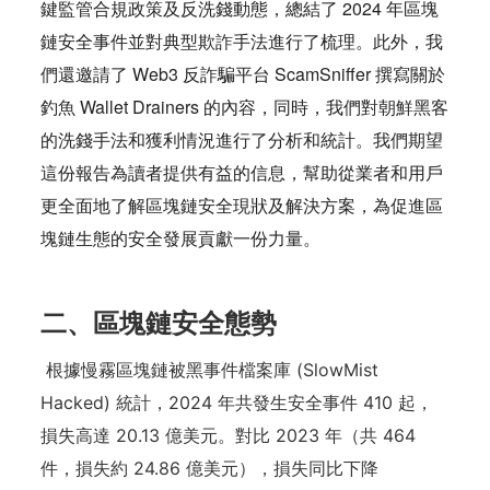
鍵監管合規政策及反洗錢動態，總結了 2024 年區塊
鏈安全事件並對典型欺詐手法進行了梳理。此外，我
們還邀請了 Web3 反詐騙平台 ScamSniffer 撰寫關於
釣魚 Wallet Drainers 的內容，同時，我們對朝鮮黑客
的洗錢手法和獲利情況進行了分析和統計。我們期望
這份報告為讀者提供有益的信息，幫助從業者和用戶
更全面地了解區塊鏈安全現狀及解決方案，為促進區
塊鏈生態的安全發展貢獻一份力量。
二、區塊鏈安全態勢
根據慢霧區塊鏈被黑事件檔案庫 (SlowMist
Hacked) 統計，2024 年共發生安全事件 410 起，
損失高達 20.13 億美元。對比 2023 年（共 464
件，損失約 24.86 億美元），損失同比下降