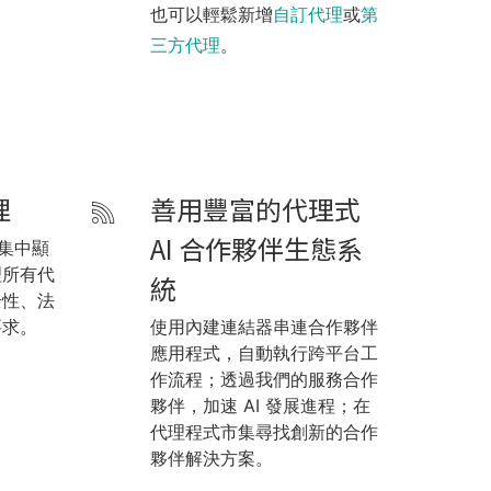
也可以輕鬆新增
自訂代理
或
第
三方代理
。
理
善用豐富的代理式
AI 合作夥伴生態系
 可集中顯
理所有代
統
全性、法
要求。
使用內建連結器串連合作夥伴
應用程式，自動執行跨平台工
作流程；透過我們的服務合作
夥伴，加速 AI 發展進程；在
代理程式市集尋找創新的合作
夥伴解決方案。