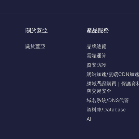
關於蓋亞
產品服務
關於蓋亞
品牌總覽
雲端運算
資安防護
網站加速/雲端CDN加
網域憑證購買｜保護資
與交易安全
域名系統/DNS代管
資料庫/Database
AI