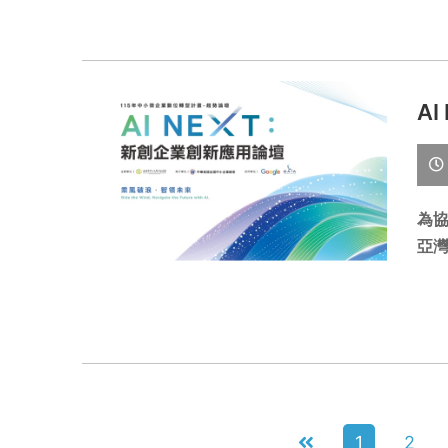
A
為協
亞灣
1
2