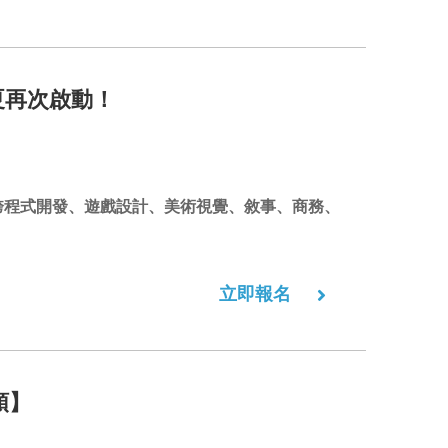
盛夏再次啟動！
橫跨程式開發、遊戲設計、美術視覺、敘事、商務、
立即報名
領】