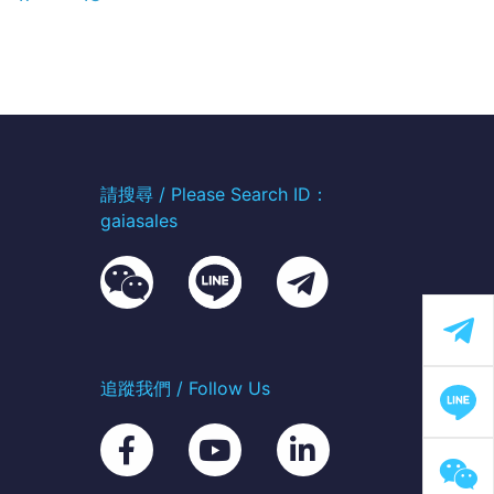
請搜尋 / Please Search ID：
gaiasales
追蹤我們 / Follow Us