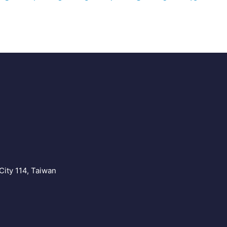
Y
City 114, Taiwan