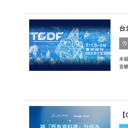
台
本屆
音樂
【