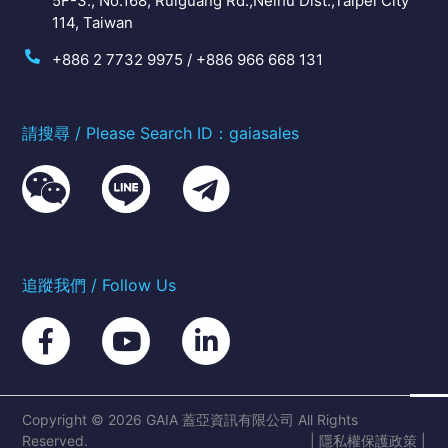
5F-3., No.168, Ruiguang Rd.,Neihu Dist.,Taipei City
114, Taiwan
+886 2 7732 9975 / +886 966 668 131
請搜尋 / Please Search ID：gaiasales
追蹤我們 / Follow Us
Copyright © 2026 GAIA 蓋亞資訊有限公司 All Rights
Reserved.
|
隱私權保護政策
|