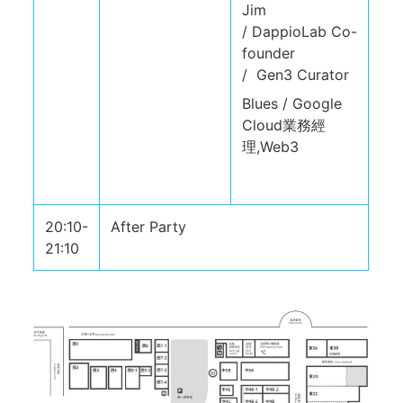
Jim
/ DappioLab Co-
founder
/ Gen3 Curator
Blues / Google
Cloud業務經
理,Web3
20:10-
After Party
21:10