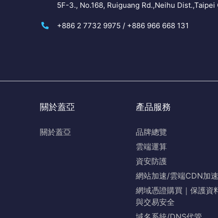
5F-3., No.168, Ruiguang Rd.,Neihu Dist.,Taipei 
+886 2 7732 9975 / +886 966 668 131
關於蓋亞
產品服務
關於蓋亞
品牌總覽
雲端運算
資安防護
網站加速/雲端CDN加
網域憑證購買｜保護資
與交易安全
域名系統/DNS代管