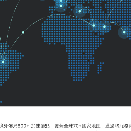
境外佈局800+ 加速節點，覆蓋全球70+國家地區，通過將