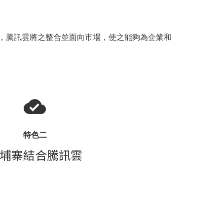
，騰訊雲將之整合並面向市場，使之能夠為企業和
特色二
埔寨結合騰訊雲